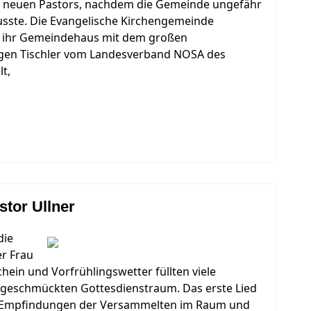
s neuen Pastors, nachdem die Gemeinde ungefähr
sste. Die Evangelische Kirchengemeinde
se ihr Gemeindehaus mit dem großen
rgen Tischler vom Landesverband NOSA des
lt,
tor Ullner
die
er Frau
ein und Vorfrühlingswetter füllten viele
 geschmückten Gottesdienstraum. Das erste Lied
ie Empfindungen der Versammelten im Raum und