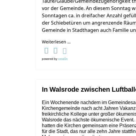
Taufe/Glaube/Gemeindezugehörigkeit th
vor der Gemeinde. An diesem Sonntag w
Sonntagen ca. in dreifacher Anzahl gefü
der Schiebetüren um angrenzende Räum
Gemeinde in Stadthagen auch Familie un
Weiterlesen …
powered by
social2s
In Walsrode zwischen Luftba
Ein Wochenende nachdem im Gemeindesaa
Kirchengemeinde nach acht Jahren Vakanz
freikirchliche Kollege unter großer ökumeni
Walsrode das nächste ökumenische Event. 
hatten die Kirchen gemeinsam eine Präsenz 
für die Stadt, das nur alle zehn Jahre stattfi