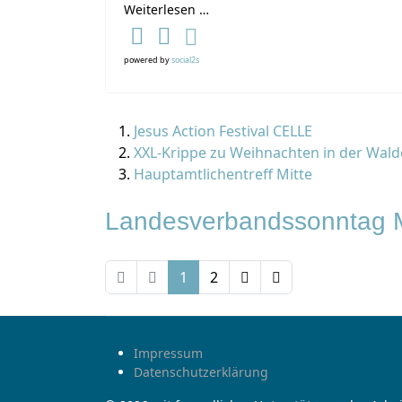
Weiterlesen …
powered by
social2s
Jesus Action Festival CELLE
XXL-Krippe zu Weihnachten in der Wal
Hauptamtlichentreff Mitte
Landesverbandssonntag M
1
2
Impressum
Datenschutzerklärung