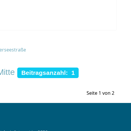
derseestraße
itte
Beitragsanzahl: 1
Seite 1 von 2