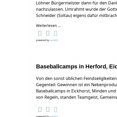
Löhner Bürgermeister dann für den Dank 
nachzulassen. Umrahmt wurde der Gotte
Schneider (Soltau) eigens dafür mitbrac
Weiterlesen …
powered by
social2s
Baseballcamps in Herford, Ei
Von den sonst üblichen Feindseliglkeiten
Gegenteil: Gewinnen ist ein Nebenproduk
Baseballcamps in Eickhorst, Minden und 
von Regeln, standen Teamgeist, Gemeins
powered by
social2s