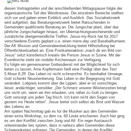
diesen Vortragsteilen und der anschließenden Mittagspause folgte der
organisatorische Teil des Westkreises. Die einzelnen Bereiche stellten
sich vor und gaben einen Einblick und Ausblick. Das Sozialnetzwerk
wird aufgelöst, das Beratungsnetzwerk bietet Ratsuchenden in
Gemeinden qualifizierte Beratung an. Die Jungschar plant, über das
jährliche Jungscharlager hinaus, ein Übernachtungswochenende und
zusätzliche übergemeindliche Treffen. Jesus-my-Rock hat für 2017
verschiedene Events geplant u.a. einen mens-day und Baseballturniere.
Der AK Mission und Gemeindeentwicklung bietet Hilfestellung bei
Öffentlichkeitsarbeit an. Eine Postkartenaktion „mach dir ein Bild von
Jesus“ setzt künstlerisch kreativ die Person Jesus in Szene. Mit der
Eventkirche steht ein mobiler Kirchenraum zur Verfügung.
Es folgte ein gemeinsamer Gottesdienst mit der Möglichkeit für sich
beten zu lassen. Arne Kopfermann hielt eine Predigt über den Text
5.Mose 8,2ff. Das Leben ist nicht schmerzfrei. Es beinhaltet Umwege.
Gott schenkt Neuorientierung. Das Leben in der Begegnung mit Gott
verändert. Lobpreis kommt über die Lippen, aber er ist vorsichtiger,
leiser, andächtiger, sensibler. „Der Schmerz unserer Wüstenzeiten bringt
uns nicht um, wenn wir ihm erlauben, uns näher zu Gott zu bringen.
Gott versorgt uns jeden Tag frisch. Ich kann nicht den Segen von
gestern ins Heute retten“. Jesus bietet sich selbst als Brot und Wasser
des Lebens an.
Am späten Nachmittag gab es für die Musiker aus den Gemeinden
einen extra Workshop, zu dem ca. 60 Leute erschienen. Auch hier ging
es um den Konflikt zwischen Jung und Alt. Ein reger Austausch
untereinander lies spüren, dass in nahezu allen Gemeinden diese
Schwierigkeiten auftreten. Die Gemeinden, in denen der Konflikt