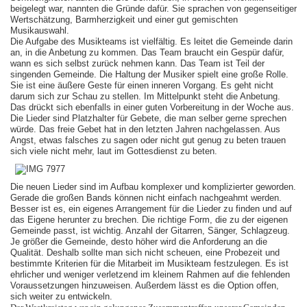
beigelegt war, nannten die Gründe dafür. Sie sprachen von gegenseitiger
Wertschätzung, Barmherzigkeit und einer gut gemischten
Musikauswahl.
Die Aufgabe des Musikteams ist vielfältig. Es leitet die Gemeinde darin
an, in die Anbetung zu kommen. Das Team braucht ein Gespür dafür,
wann es sich selbst zurück nehmen kann. Das Team ist Teil der
singenden Gemeinde. Die Haltung der Musiker spielt eine große Rolle.
Sie ist eine äußere Geste für einen inneren Vorgang. Es geht nicht
darum sich zur Schau zu stellen. Im Mittelpunkt steht die Anbetung.
Das drückt sich ebenfalls in einer guten Vorbereitung in der Woche aus.
Die Lieder sind Platzhalter für Gebete, die man selber gerne sprechen
würde. Das freie Gebet hat in den letzten Jahren nachgelassen. Aus
Angst, etwas falsches zu sagen oder nicht gut genug zu beten trauen
sich viele nicht mehr, laut im Gottesdienst zu beten.
Die neuen Lieder sind im Aufbau komplexer und komplizierter geworden.
Gerade die großen Bands können nicht einfach nachgeahmt werden.
Besser ist es, ein eigenes Arrangement für die Lieder zu finden und auf
das Eigene herunter zu brechen. Die richtige Form, die zu der eigenen
Gemeinde passt, ist wichtig. Anzahl der Gitarren, Sänger, Schlagzeug.
Je größer die Gemeinde, desto höher wird die Anforderung an die
Qualität. Deshalb sollte man sich nicht scheuen, eine Probezeit und
bestimmte Kriterien für die Mitarbeit im Musikteam festzulegen. Es ist
ehrlicher und weniger verletzend im kleinem Rahmen auf die fehlenden
Voraussetzungen hinzuweisen. Außerdem lässt es die Option offen,
sich weiter zu entwickeln.