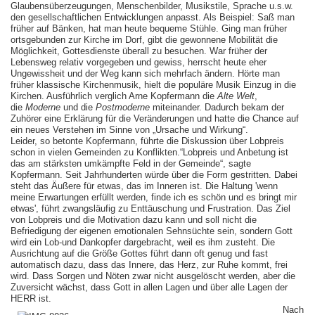
Glaubensüberzeugungen, Menschenbilder, Musikstile, Sprache u.s.w.
den gesellschaftlichen Entwicklungen anpasst. Als Beispiel: Saß man
früher auf Bänken, hat man heute bequeme Stühle. Ging man früher
ortsgebunden zur Kirche im Dorf, gibt die gewonnene Mobilität die
Möglichkeit, Gottesdienste überall zu besuchen. War früher der
Lebensweg relativ vorgegeben und gewiss, herrscht heute eher
Ungewissheit und der Weg kann sich mehrfach ändern. Hörte man
früher klassische Kirchenmusik, hielt die populäre Musik Einzug in die
Kirchen. Ausführlich verglich Arne Kopfermann die
Alte Welt
,
die
Moderne
und die
Postmoderne
miteinander. Dadurch bekam der
Zuhörer eine Erklärung für die Veränderungen und hatte die Chance auf
ein neues Verstehen im Sinne von „Ursache und Wirkung“.
Leider, so betonte Kopfermann, führte die Diskussion über Lobpreis
schon in vielen Gemeinden zu Konflikten.“Lobpreis und Anbetung ist
das am stärksten umkämpfte Feld in der Gemeinde“, sagte
Kopfermann. Seit Jahrhunderten würde über die Form gestritten. Dabei
steht das Äußere für etwas, das im Inneren ist. Die Haltung 'wenn
meine Erwartungen erfüllt werden, finde ich es schön und es bringt mir
etwas', führt zwangsläufig zu Enttäuschung und Frustration. Das Ziel
von Lobpreis und die Motivation dazu kann und soll nicht die
Befriedigung der eigenen emotionalen Sehnsüchte sein, sondern Gott
wird ein Lob-und Dankopfer dargebracht, weil es ihm zusteht. Die
Ausrichtung auf die Größe Gottes führt dann oft genug und fast
automatisch dazu, dass das Innere, das Herz, zur Ruhe kommt, frei
wird. Dass Sorgen und Nöten zwar nicht ausgelöscht werden, aber die
Zuversicht wächst, dass Gott in allen Lagen und über alle Lagen der
HERR ist.
Nach