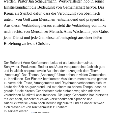
werden. Pastor Jan Scheuermann, Westkreisleiter, hob in seiner
Einstiegsandacht die Bedeutung von Gemeinschaft hervor. Das
Kreuz als Symbol dafür, dass die Verbindung von oben nach
unten - von Gott zum Menschen- entscheidend und prägend ist.
Aus dieser Verbindung heraus entsteht die Verbindung von links
nach rechts, von Mensch zu Mensch. Alles Wachstum, jede Gabe,
jeder Dienst und jede Gemeinschaft entspringt aus einer tiefen
Beziehung zu Jesus Christus.
Der Referent Arne Kopfermann, bekannt als Lobpreismusiker,
Songwriter, Produzent, Redner und Autor versprach eine fachlich gute
und inhaltlich anspruchsvolle Auseinandersetzung mit dem Thema
„Anbetung“. Das Thema „Anbetung“ führte schon in vielen Gemeinden
zu Konflikten. Der Einsatz bestimmter Musikinstrumente wurde gerade
zu verteufelt. Texte, Arrangements und Rhythmen veränderten sich im
Laufe der Zeit so gravierend und mit einem so hohem Tempo, dass es
gerade für die älteren Geschwister nicht einfach war, sich mit dem
veränderten Musikstil anzufreunden. Die junge Generation hat ihrerseits
mit der alten, manchmal etwas verschnörkelten Sprache und
Ausdrucksweise kaum noch Berührungspunkte und es daher schwer,
sich dieser Art von Kirchenmusik zu nähern.
In seinem ersten