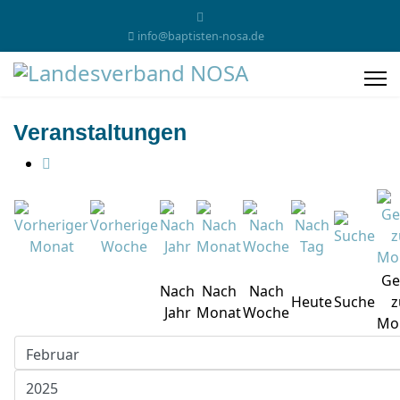
info@baptisten-nosa.de
Veranstaltungen
Ge
Nach
Nach
Nach
Heute
Suche
z
Jahr
Monat
Woche
Mo