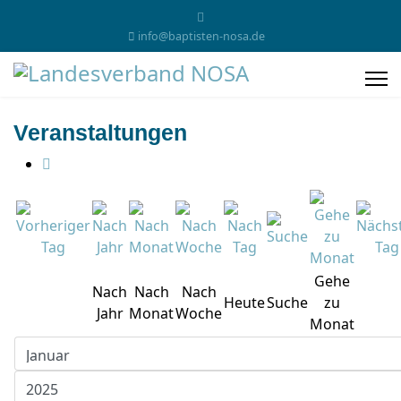
info@baptisten-nosa.de
Veranstaltungen
Gehe
Nach
Nach
Nach
Heute
Suche
zu
Jahr
Monat
Woche
Monat