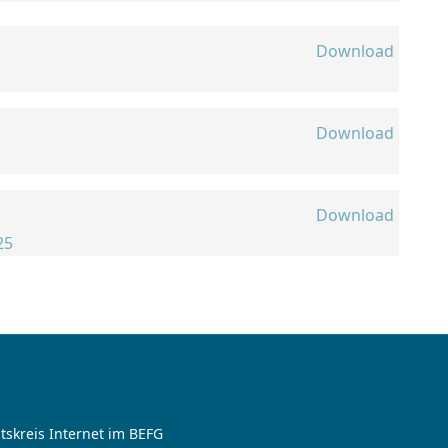
Download
Download
Download
25
tskreis Internet im BEFG